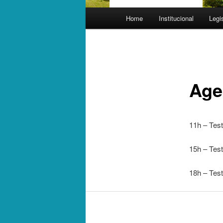
Main menu
Home
Institucional
Legi
Skip to primary content
Age
11h – Test
15h – Test
18h – Test