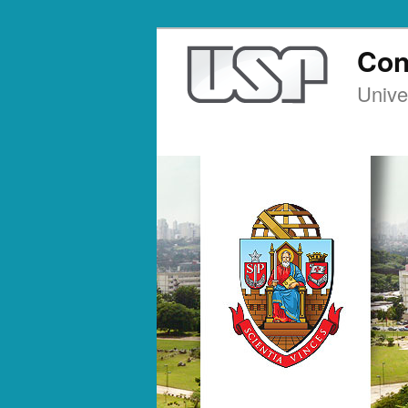
Con
Unive