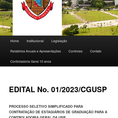
Main menu
Home
Institucional
Legislação
Skip to primary content
Relatórios Anuais e Apresentações
Controles
Contato
Controladoria Geral 10 anos
EDITAL No. 01/2023/CGUSP
PROCESSO SELETIVO SIMPLIFICADO PARA
CONTRATAÇÃO DE ESTAGIÁRIOS DE GRADUAÇÃO PARA A
CONTROLADORIA GERAL DA USP