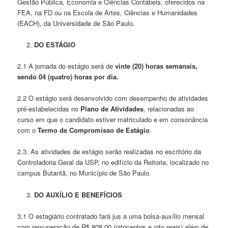
Gestão Pública, Economia e Ciências Contábeis, oferecidos na
FEA, na FD ou na Escola de Artes, Ciências e Humanidades
(EACH), da Universidade de São Paulo.
DO ESTÁGIO
2.1 A jornada do estágio será de
vinte (20) horas semanais,
sendo 04 (quatro) horas por dia.
2.2 O estágio será desenvolvido com desempenho de atividades
pré-estabelecidas no
Plano de Atividades
, relacionadas ao
curso em que o candidato estiver matriculado e em consonância
com o
Termo de Compromisso de Estágio
.
2.3. As atividades de estágio serão realizadas no escritório da
Controladoria Geral da USP, no edifício da Reitoria, localizado no
campus Butantã, no Município de São Paulo.
DO AUXÍLIO E BENEFÍCIOS
3.1 O estagiário contratado fará jus a uma bolsa-auxílio mensal
com remuneração de R$ 808,00 (oitocentos e oito reais) além de